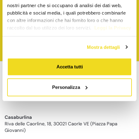
Presso il titolare è stato nominato un Responsabile della
nostri partner che si occupano di analisi dei dati web,
Protezione Dati (DPO) a cui Lei potrà rivolgersi per far
pubblicità e social media, i quali potrebbero combinarle
valere i suoi diritti così come previsto dagli articoli 15, 16, 17,
con altre informazioni che hai fornito loro o che hanno
18, 20, 21, 77 del Reg. 679/16.
raccolto dal tuo utilizzo dei loro servizi.
Leggi la Privacy
Cliccando sul pulsante “Iscrivimi”, presta il consenso a
Policy
ricevere le mail informative per le finalità previste al punto
1.
Cliccando sulla "X" si proseguirà alla navigazione sul sito
Mostra dettagli
con i soli cookie di natura tecnica.
Accetta tutti
Personalizza
Casaburlina
Riva delle Caorline, 18, 30021 Caorle VE (Piazza Papa
Giovanni)