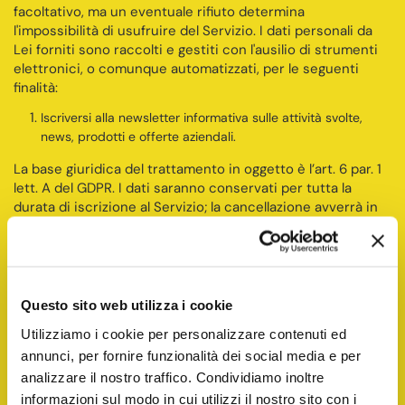
facoltativo, ma un eventuale rifiuto determina
l'impossibilità di usufruire del Servizio. I dati personali da
Lei forniti sono raccolti e gestiti con l'ausilio di strumenti
elettronici, o comunque automatizzati, per le seguenti
finalità:
Iscriversi alla newsletter informativa sulle attività svolte,
news, prodotti e offerte aziendali.
La base giuridica del trattamento in oggetto è l’art. 6 par. 1
lett. A del GDPR. I dati saranno conservati per tutta la
durata di iscrizione al Servizio; la cancellazione avverrà in
seguito all’espletamento della procedura contenuta in ogni
comunicazione ricevuta oppure in caso di presentazione
di specifica richiesta inviata al Titolare del trattamento.
Senza il suo consenso i suoi dati non verranno comunicati
a terzi, salvo i partner tecnici che permettono di erogare il
Questo sito web utilizza i cookie
servizio newsletter (società informatiche). In ogni caso i
Utilizziamo i cookie per personalizzare contenuti ed
dati non saranno diffusi o trasferiti extra-ue.
annunci, per fornire funzionalità dei social media e per
Il Titolare del trattamento è Burlina’s srl
, con sede in via
Ponte Luma 45, 33082 Azzano X (PN)
analizzare il nostro traffico. Condividiamo inoltre
, P.IVA 01709640930
,
Tel. +393387821974
, in persona del legale rappresentante.
informazioni sul modo in cui utilizzi il nostro sito con i